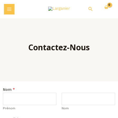
Aller
MAIN
Rechercher
au
MENU
contenu
Contactez-Nous
Nom
*
Prénom
Nom