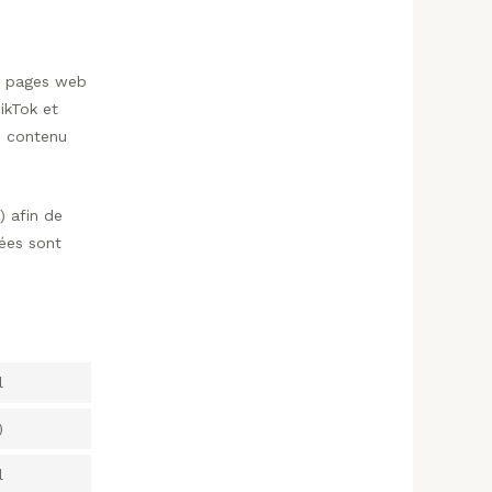
s pages web
ikTok et
e contenu
) afin de
rées sont
l
)
l