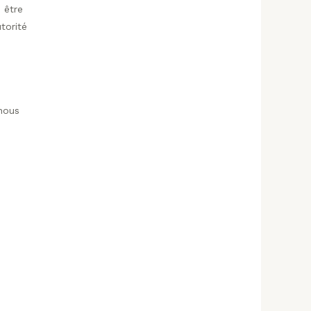
 être
torité
 nous