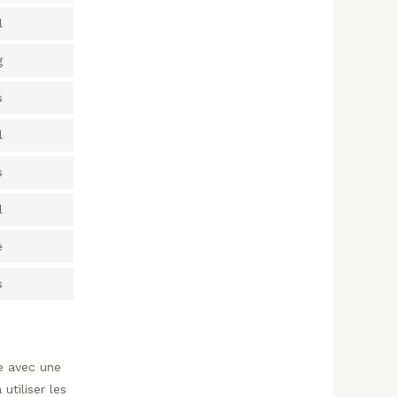
l
g
s
l
s
l
e
s
e avec une
utiliser les