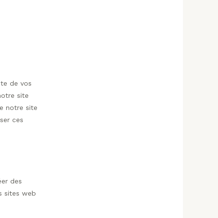
pte de vos
otre site
e notre site
ser ces
éer des
rs sites web