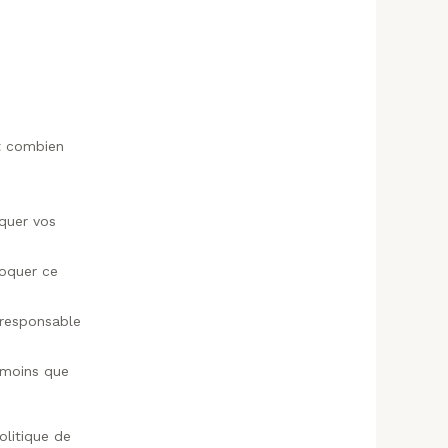
et combien
oquer vos
voquer ce
 responsable
 moins que
olitique de